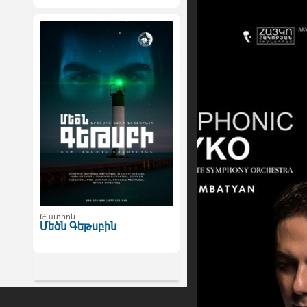
Թատրոն
Մեծն Գեթսբին