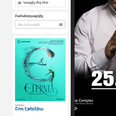
Կապվել մեզ հետ
Բաժանորդագրվել:
Կրկես
Շոու Էթերնիա