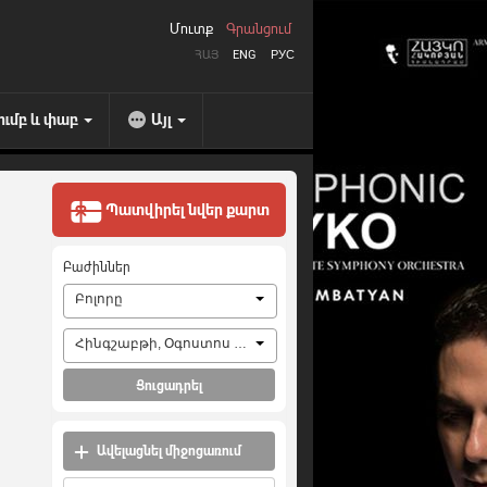
Մուտք
Գրանցում
ՀԱՅ
ENG
РУС
ումբ և փաբ
Այլ
Պատվիրել նվեր քարտ
Բաժիններ
Բոլորը
Հինգշաբթի, Օգոստոս 6, 2026
Ցուցադրել
Ավելացնել միջոցառում