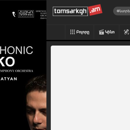
Բոլորը
Կինո