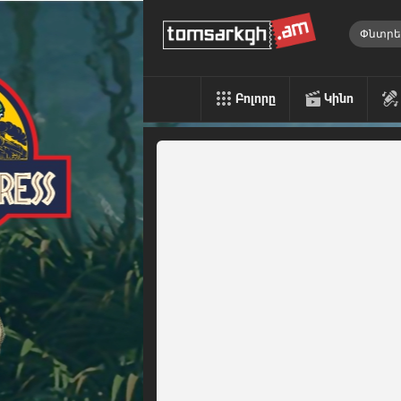
Բոլորը
Կինո