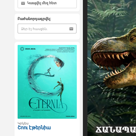
Կապվել մեզ հետ
Բաժանորդագրվել:
Կրկես
Շոու Էթերնիա