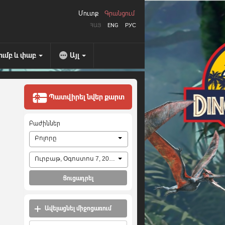
Մուտք
Գրանցում
ՀԱՅ
ENG
РУС
ումբ և փաբ
Այլ
Պատվիրել նվեր քարտ
Բաժիններ
Բոլորը
Ուրբաթ, Օգոստոս 7, 2026
Ցուցադրել
Ավելացնել միջոցառում