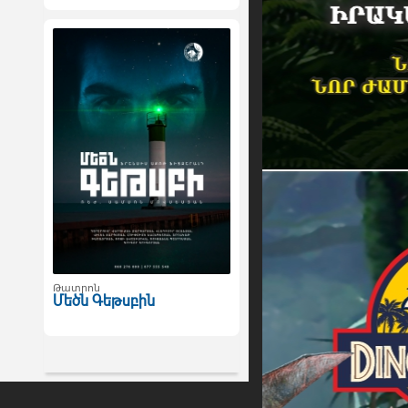
Թատրոն
Մեծն Գեթսբին