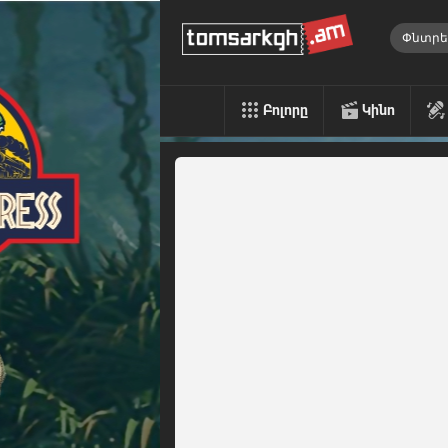
Բոլորը
Կինո