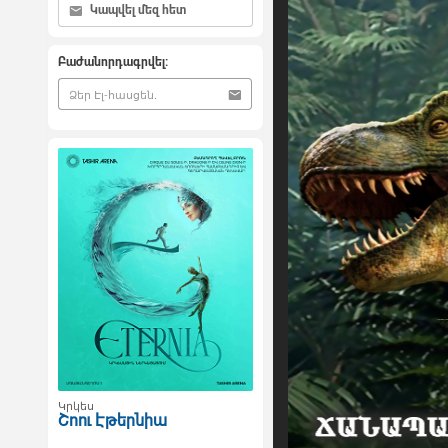
Կապվել մեզ հետ
Բաժանորդագրվել:
Կրկես
Շոու Էթերնիա