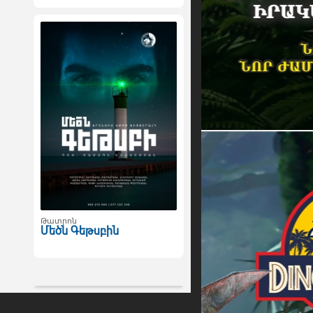
Թատրոն
Մեծն Գեթսբին