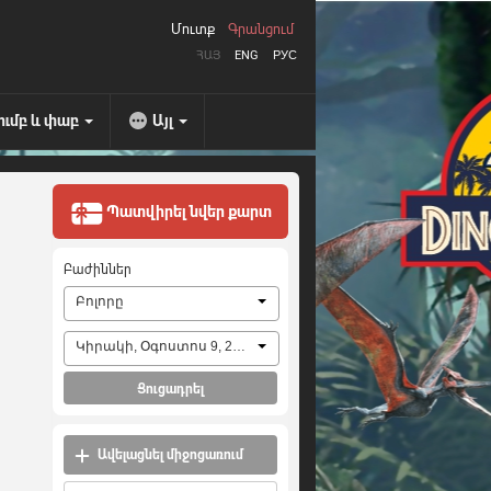
Մուտք
Գրանցում
ՀԱՅ
ENG
РУС
ումբ և փաբ
Այլ
Պատվիրել նվեր քարտ
Բաժիններ
Բոլորը
Կիրակի, Օգոստոս 9, 2026
Ցուցադրել
Ավելացնել միջոցառում