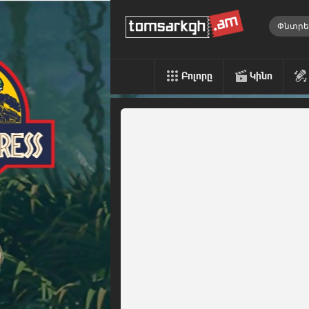
Բոլորը
Կինո