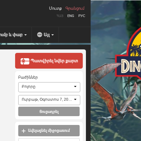
Մուտք
Գրանցում
ՀԱՅ
ENG
РУС
ումբ և փաբ
Այլ
Պատվիրել նվեր քարտ
Բաժիններ
Բոլորը
Ուրբաթ, Օգոստոս 7, 2026
Ցուցադրել
Ավելացնել միջոցառում