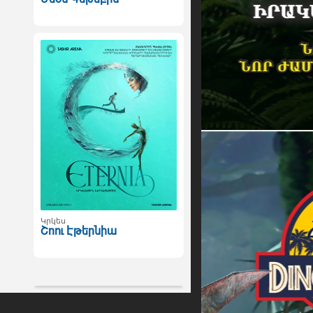
Կրկես
Շոու Էթերնիա