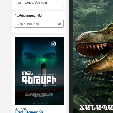
Կապվել մեզ հետ
Բաժանորդագրվել:
Թատրոն
Մեծն Գեթսբին