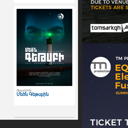
Թատրոն
Մեծն Գեթսբին