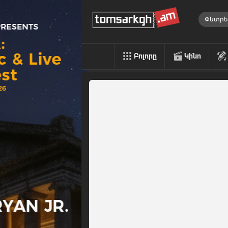
Բոլորը
Կինո