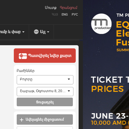
Մուտք
Գրանցում
ՀԱՅ
ENG
РУС
ումբ և փաբ
Այլ
Պատվիրել նվեր քարտ
Բաժիններ
Բոլորը
Շաբաթ, Օգոստոս 8, 2026
Ցուցադրել
Ավելացնել միջոցառում