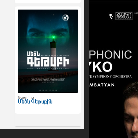
Թատրոն
Մեծն Գեթսբին