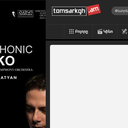
Բոլորը
Կինո