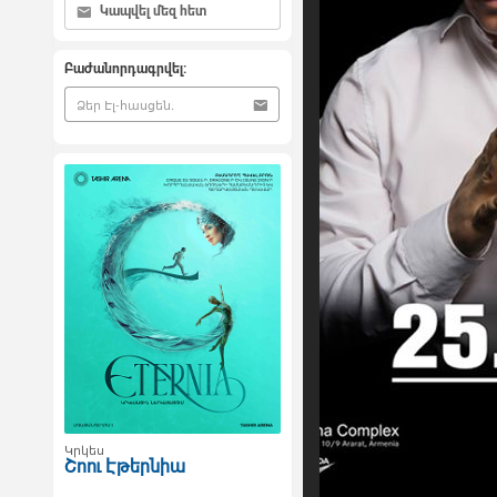
Կապվել մեզ հետ
Բաժանորդագրվել:
Կրկես
Շոու Էթերնիա