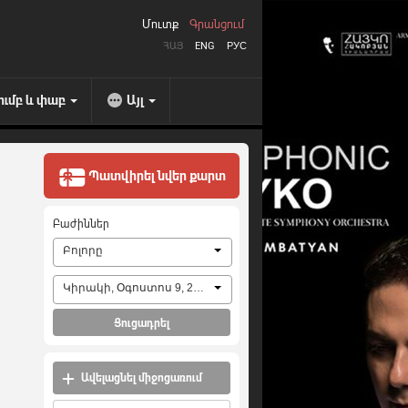
Մուտք
Գրանցում
ՀԱՅ
ENG
РУС
ումբ և փաբ
Այլ
Պատվիրել նվեր քարտ
Բաժիններ
Բոլորը
Կիրակի, Օգոստոս 9, 2026
Ցուցադրել
Ավելացնել միջոցառում