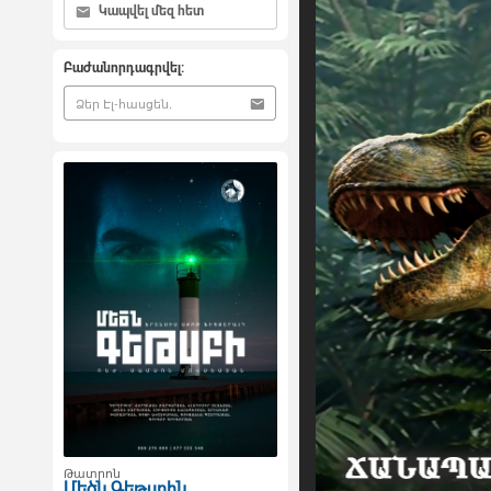
Կապվել մեզ հետ
Բաժանորդագրվել:
Թատրոն
Մեծն Գեթսբին