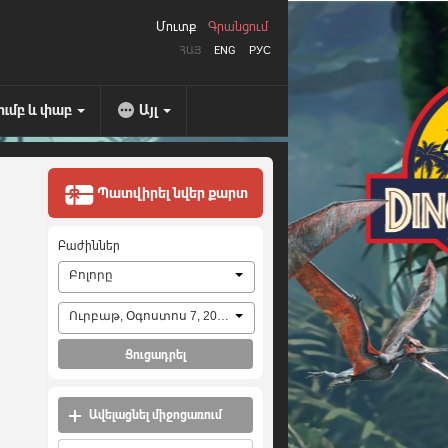
Մուտք
Գրանցում
ՀԱՅ
ENG
РУС
ումբ և փաբ
Այլ
Պատվիրել նվեր քարտ
Բաժիններ
Բոլորը
Ուրբաթ, Օգոստոս 7, 2026
Ցուցադրել
Ավելացնել միջոցառում