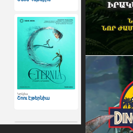
Կրկես
Շոու Էթերնիա