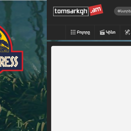
Բոլորը
Կինո