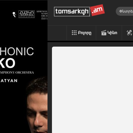
Բոլորը
Կինո