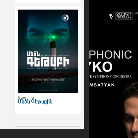
Թատրոն
Մեծն Գեթսբին