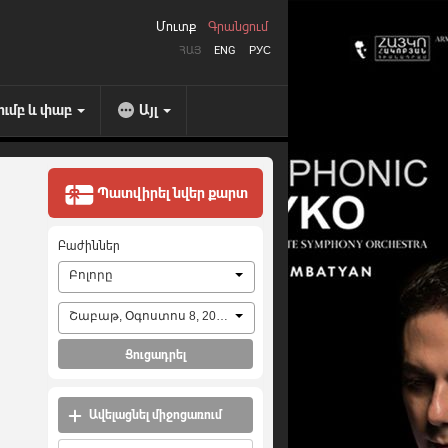
Մուտք
Գրանցում
ՀԱՅ
ENG
РУС
ումբ և փաբ
Այլ
Պատվիրել նվեր քարտ
Բաժիններ
Բոլորը
Շաբաթ, Օգոստոս 8, 2026
Ցուցադրել
Ավելացնել միջոցառում