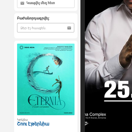
Կապվել մեզ հետ
Բաժանորդագրվել:
Կրկես
Շոու Էթերնիա