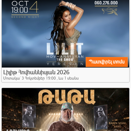
Պատվիրել տոմս
Լիլիթ Հովհաննիսյան 2026
Մոտակա` 3 Հոկտեմբեր 19:00 , ևս 1 սեանս