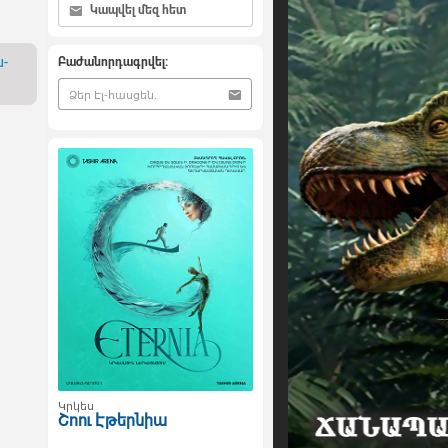
Կապվել մեզ հետ
​
Բաժանորդագրվել:
Կրկես
Շոու Էթերնիա