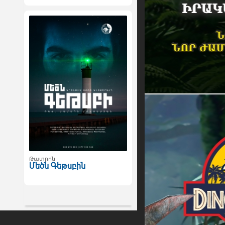
Թատրոն
Մեծն Գեթսբին