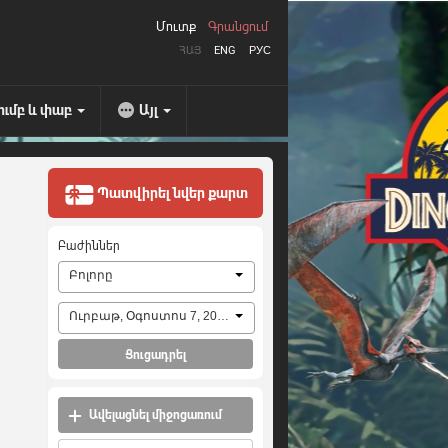
Մուտք
Գրանցում
ՀԱՅ
ENG
РУС
ումբ և փաբ
Այլ
Պատվիրել նվեր քարտ
Բաժիններ
Բոլորը
Ուրբաթ, Օգոստոս 7, 2026
Ցուցադրել
Ավելացնել միջոցառում