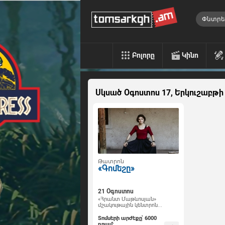
Բոլորը
Կինո
Սկսած Օգոստոս 17, Երկուշաբթի
Թատրոն
«Գոմեշը»
21 Օգոստոս
«Հրանտ Մաթևոսյան»
մշակութային կենտրոն...
Տոմսերի արժեքը՝ 6000
դրամ: