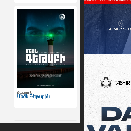
Թատրոն
Մեծն Գեթսբին