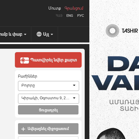
Մուտք
Գրանցում
ՀԱՅ
ENG
РУС
ումբ և փաբ
Այլ
Պատվիրել նվեր քարտ
Բաժիններ
Բոլորը
Կիրակի, Օգոստոս 9, 2026
Ցուցադրել
Ավելացնել միջոցառում