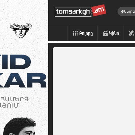
Բոլորը
Կինո