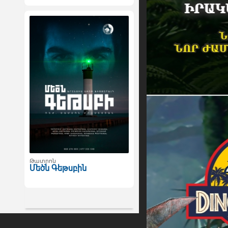
Թատրոն
Մեծն Գեթսբին