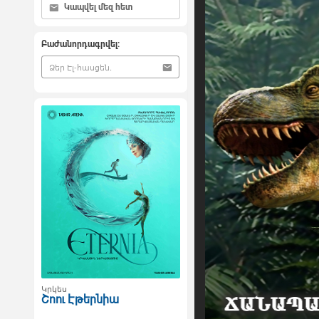
Կապվել մեզ հետ
Բաժանորդագրվել:
Կրկես
Շոու Էթերնիա