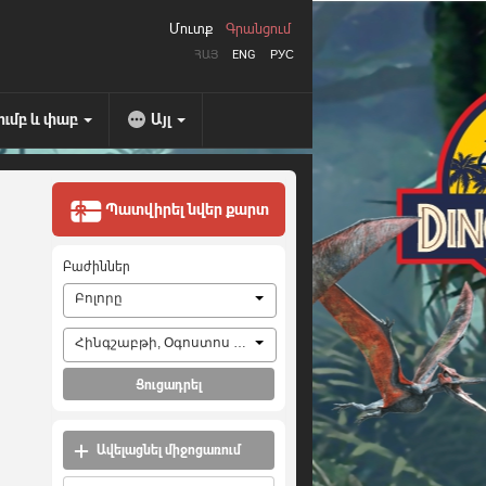
Մուտք
Գրանցում
ՀԱՅ
ENG
РУС
ումբ և փաբ
Այլ
Պատվիրել նվեր քարտ
Բաժիններ
Բոլորը
Հինգշաբթի, Օգոստոս 6, 2026
Ցուցադրել
Ավելացնել միջոցառում