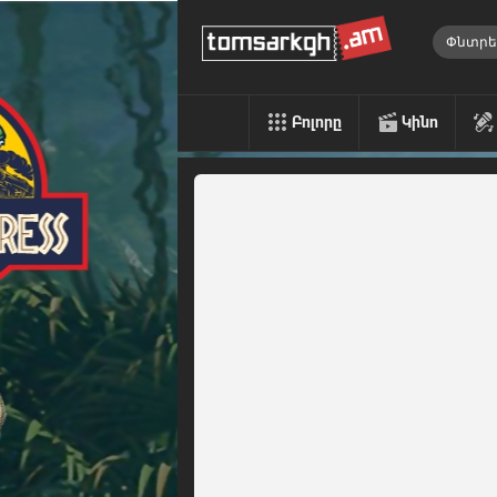
Բոլորը
Կինո