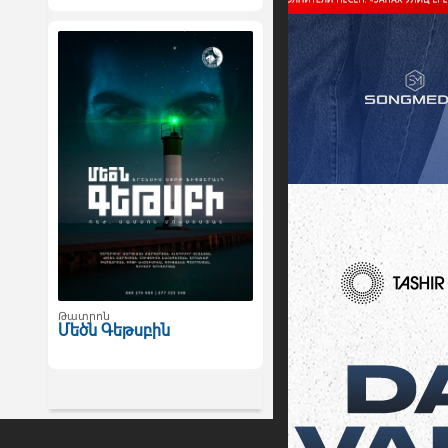
Թատրոն
Մեծն Գեթսբին