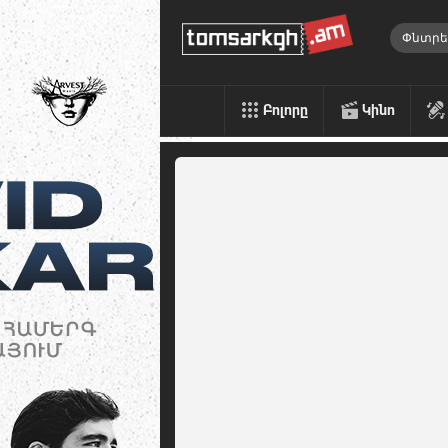
Բոլորը
Կինո