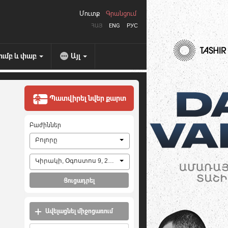
Մուտք
Գրանցում
ՀԱՅ
ENG
РУС
ումբ և փաբ
Այլ
Պատվիրել նվեր քարտ
Բաժիններ
Բոլորը
Կիրակի, Օգոստոս 9, 2026
Ցուցադրել
Ավելացնել միջոցառում