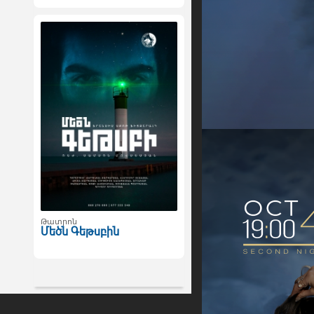
Թատրոն
Մեծն Գեթսբին