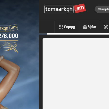
Բոլորը
Կինո