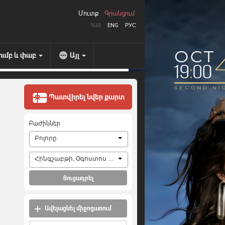
Մուտք
Գրանցում
ՀԱՅ
ENG
РУС
ումբ և փաբ
Այլ
Պատվիրել նվեր քարտ
Բաժիններ
Բոլորը
Հինգշաբթի, Օգոստոս 6, 2026
Ցուցադրել
Ավելացնել միջոցառում