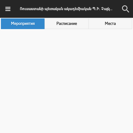
Ռուսաստանի պետական ակադեմիական Պ.Ի. Չայկովսկու անվան մեծ սիմֆոնիկ նվագախումբ
Мероприятия
Расписание
Места