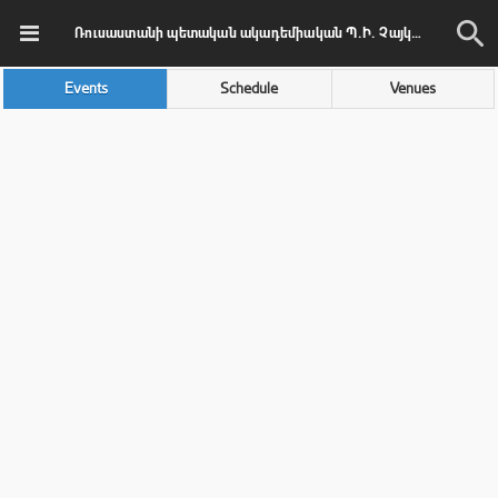
Ռուսաստանի պետական ակադեմիական Պ.Ի. Չայկովսկու անվան մեծ սիմֆոնիկ նվագախումբ
Events
Schedule
Venues