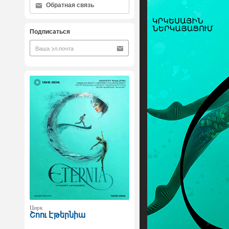
Обратная связь
Подписаться
Цирк
Շոու Էթերնիա