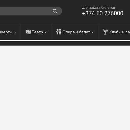
Для заказа билетов
+374 60 276000
нцерты
Театр
Опера и балет
Клубы и п