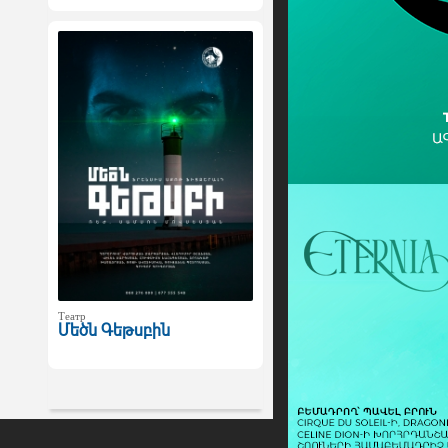
Театр
Մեծն Գեթսբին