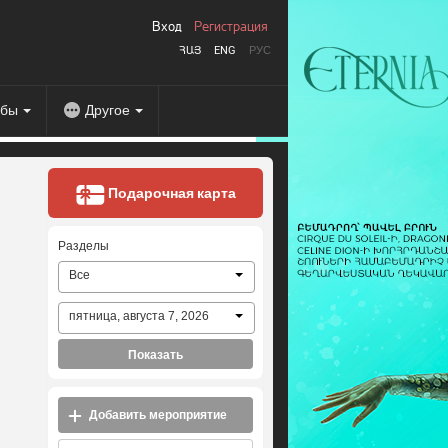
Вход
Регистрация
ՀԱՅ
ENG
РУС
абы
Другое
Подарочная карта
Разделы
Все
пятница, августа 7, 2026
Показать
Добавить мероприятие