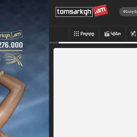
Բոլորը
Կինո