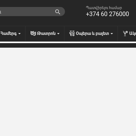
Պատվիրելու համար
+374 60 276000
Համերգ
Թատրոն
Օպերա և բալետ
Ակ