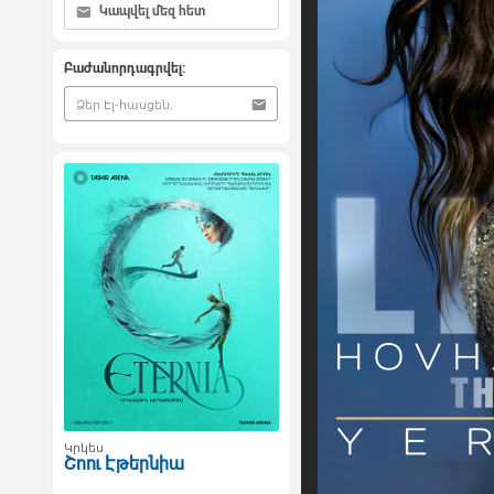
Կապվել մեզ հետ
Բաժանորդագրվել:
Կրկես
Շոու Էթերնիա