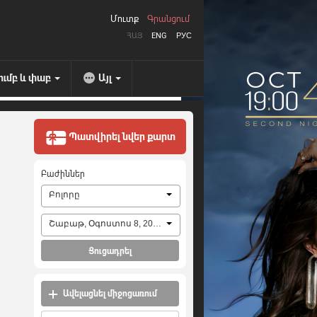
Մուտք
Գրանցում
ՀԱՅ
ENG
РУС
ումբ և փաբ
Այլ
Պատվիրել նվեր քարտ
Բաժիններ
Բոլորը
Շաբաթ, Օգոստոս 8, 2026
Ցուցադրել
Ավելացնել միջոցառում