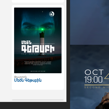
Թատրոն
Մեծն Գեթսբին