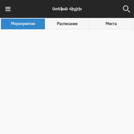
Ստեֆան Վիլլիխ
Мероприятия
Расписание
Места