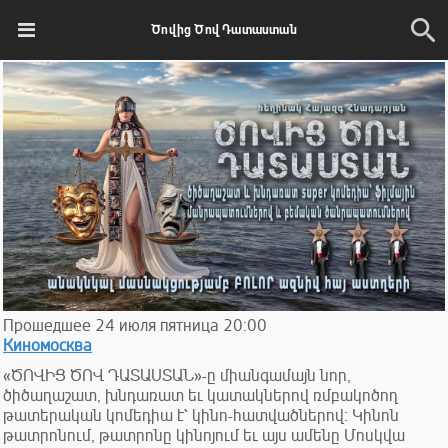
Ծովից Ծով Դատաստան
Прошедшее
24
июля
пятница
20:00
Киномосква
«ԾՈՎԻՑ ԾՈՎ ԴԱՏԱՍՏԱՆ»-ը միանգամայն նոր,
ծիծաղաշատ, խնդառատ եւ կատակներով ռմբակոծող
թատերական կոմեդիա է՝ կինո-հատվածներով։ Կինոն
թատրոնում, թատրոնը կինոյում եւ այս ամենը Մոսկվա