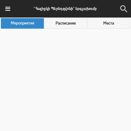
"Հալիցկի Պերեդզվոնի" երգչախումբ
Мероприятия
Расписание
Места