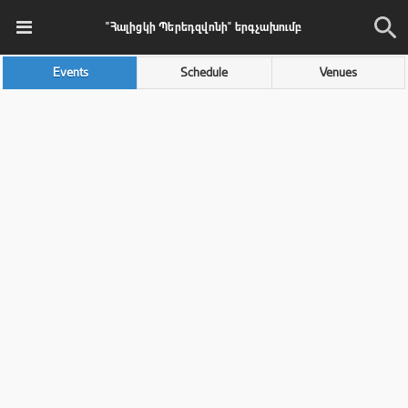
"Հալիցկի Պերեդզվոնի" երգչախումբ
Events
Schedule
Venues