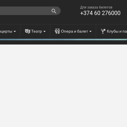
Для заказа билетов
+374 60 276000
нцерты
Театр
Опера и балет
Клубы и п