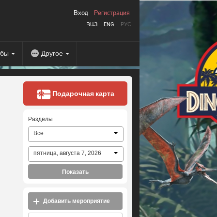
Вход
Регистрация
ՀԱՅ
ENG
РУС
абы
Другое
Подарочная карта
Разделы
Все
пятница, августа 7, 2026
Показать
Добавить мероприятие