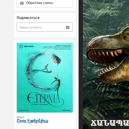
Обратная связь
Подписаться
Цирк
Շոու Էթերնիա