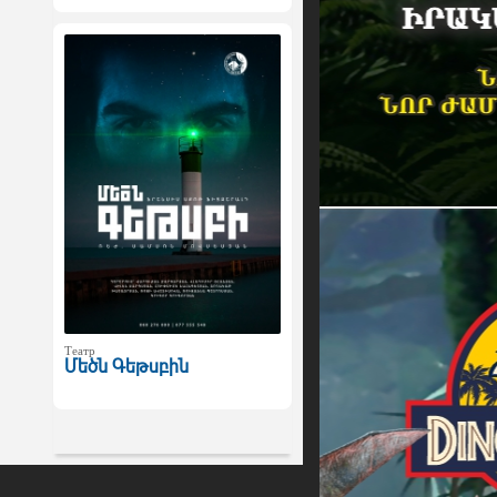
Театр
Մեծն Գեթսբին