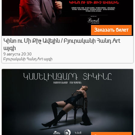
Заказать билет
Կինո ու Մի Քիչ Ավելին / Բյուրականի Հանդ Art
այգի
9 августа 20:30
Բյուրականի Հանդ Art այգի