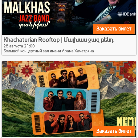
Заказать билет
Khachaturian Rooftop | Մալխաս ջազ բենդ
28 августа 21:00
Большой концертный зал имени Арама Хачатряна
Заказать билет