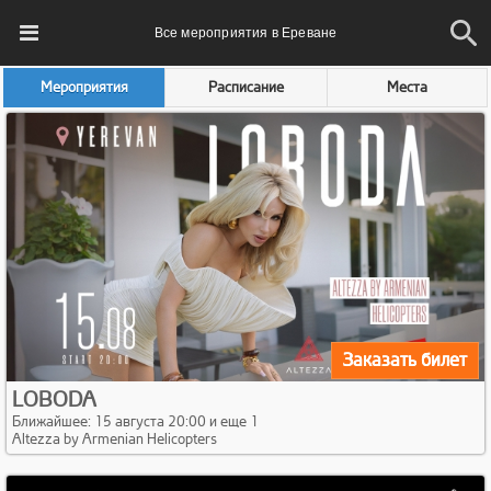
Все мероприятия в Ереване
Мероприятия
Расписание
Места
Заказать билет
LOBODA
Ближайшее: 15 августа 20:00 и еще 1
Altezza by Armenian Helicopters