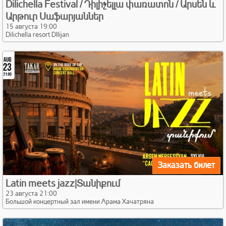
Dilichella Festival / Դիլիչելլա փառատոն / Արսեն և
Արթուր Սաֆարյաններ
15 августа 19:00
Dilichella resort DIlijan
Заказать билет
Latin meets jazz|Տանիքում
23 августа 21:00
Большой концертный зал имени Арама Хачатряна