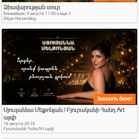
Ձիավարության տուր
Ближайшее: 9 августа 11:00 и еще 3
Dilijan Horseriding
Заказать билет
Սյուզաննա Մելքոնյան / Բյուրականի Հանդ Art
այգի
16 августа 20:30
Բյուրականի Հանդ Art այգի