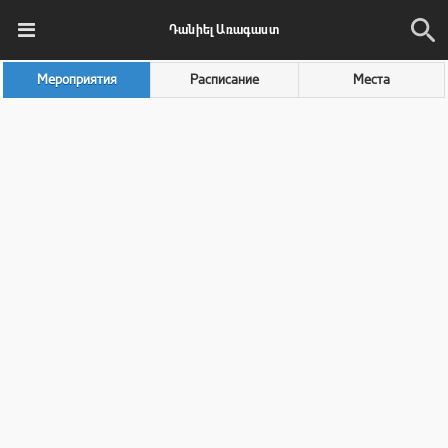
Դանիել Առագաստ
Мероприятия
Расписание
Места