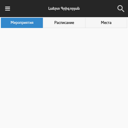
Լաերտ Գրիգորյան
Мероприятия
Расписание
Места