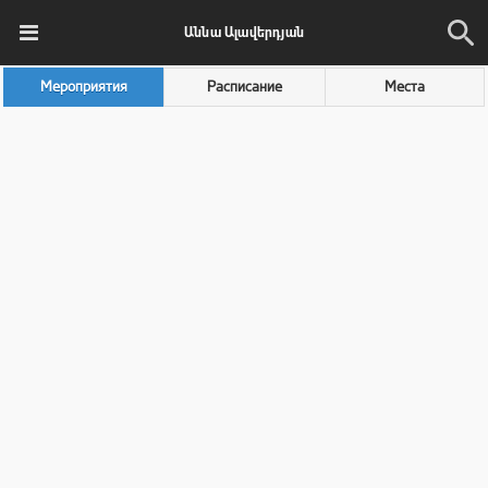
Աննա Ալավերդյան
Мероприятия
Расписание
Места