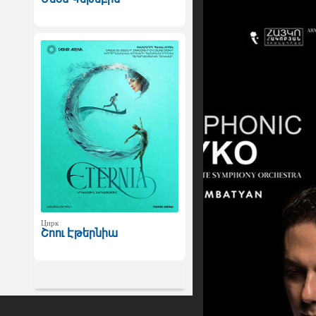
Цирк
Շոու Էթերնիա