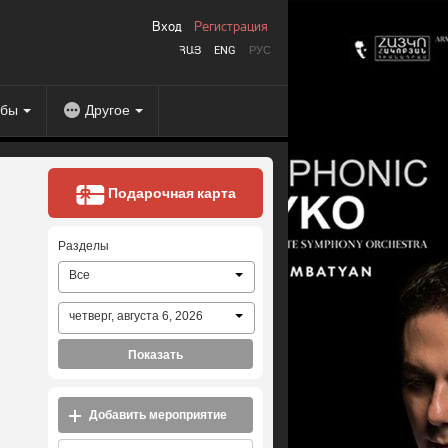
Вход
Регистрация
ՀԱՅ
ENG
РУС
абы
Другое
Подарочная карта
Разделы
Все
четверг, августа 6, 2026
Показать
Добавить мероприятие