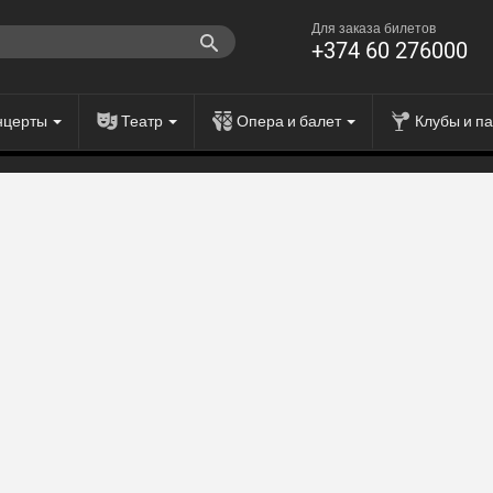
Для заказа билетов
+374 60 276000
нцерты
Театр
Опера и балет
Клубы и п