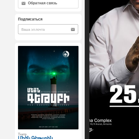
Обратная связь
Подписаться
Театр
Մեծն Գեթսբին