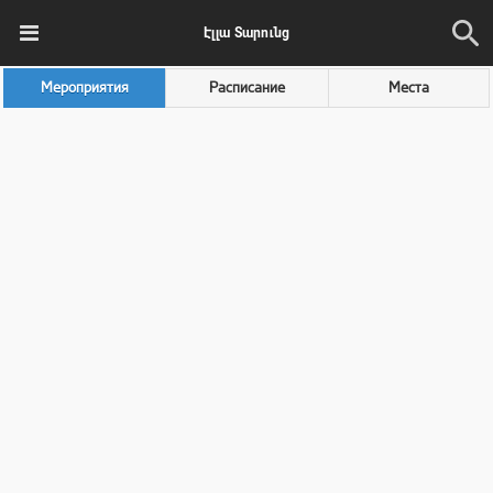
Էլլա Տարունց
Мероприятия
Расписание
Места