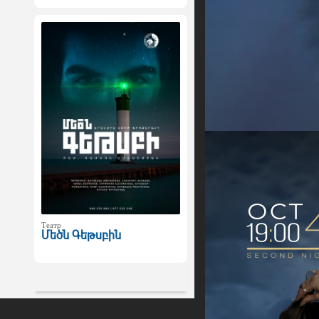
Театр
Մեծն Գեթսբին