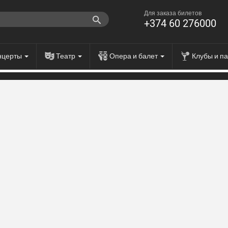
Для заказа билетов
+374 60 276000
нцерты
Театр
Опера и балет
Клубы и п