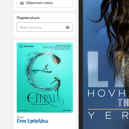
Обратная связь
Подписаться
Цирк
Շոու Էթերնիա