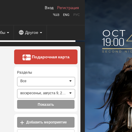
Вход
Регистрация
ՀԱՅ
ENG
РУС
абы
Другое
Подарочная карта
Разделы
Все
воскресенье, августа 9, 2026
Показать
Добавить мероприятие