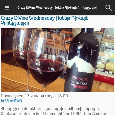
Crazy DiVine Wednesday | Խենթ ԴիՎայն Չորեքշաբթի
Crazy DiVine Wednesday | Խենթ ԴիՎայն
Չորեքշաբթի
Прошедшее
13
января
среда
18:00
In Vino EVN
Հերիք չի որ մոտենում է շաբաթվա ամենախենթ օրը,
Չորեքշաբթին, դա համ էլ համընկնում է Հին Նոր Տարվա