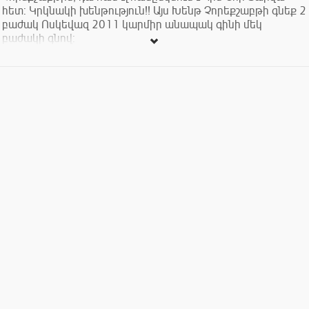
հետ: Կրկնակի խենթություն!! Այս Խենթ Չորեքշաբթի գնեք 2
բաժակ Ոսկեվազ 2011 կարմիր անապակ գինի մեկ
բաժակի գնով:
Միայն այս Չորեքշաբթի: Միայն Տապաստանում և Ին
Վինոյում:
Not only is Wednesday the craziest day of the week, but it also
coincides with the Old New Year - double the Crazy! This
Wednesday buy two glasses of Voskevaz 2011 dry red wine
for the price of one.
Only this Wednesday!
Only at Tapastan and In Vino!
#Armenia #Yerevan #6Saryan #InVino #Tapastan
#crazydivinewednesday