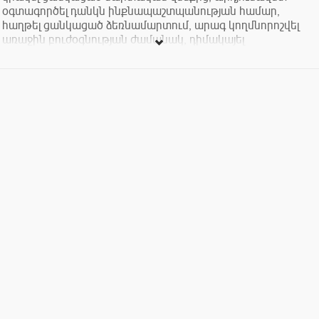
օգտագործել դանկն ինքնապաշտպանության համար,
հաղթել ցանկացած ձեռնամարտում, արագ կողմնորոշվել
առաջին բուժօգնության ժամանակ, դիմակայել
հոգեբանական սթրեսների... ապա այս կուրսը Ձեզ համար
է:
«Ողջ մնալու արվեստ» կուրսի ղեկավարն է լեգենդար
հետախույզ, արցախյան ու ավղանական պատերազմների
մասնակից Վովա Վարդանովը, իսկ կուրսի ընթացքում
դասավանդելու են ոլորտի այլ լավագույն մասնագետներ:
Կուրսը նախատեսված է 16 տարեկանից բարձր բոլոր
ցանկացողների համար, կուրսի ընթացքում դասավանդելու
են հետևյալ թեմաները.
1. ավտոնոմ գոյատևում
2. հրազենային պատրաստություն
3. նետաձգություն
4. դանակի սպորտային նետում
5. ձեռնամարտ վին-չուն
6. ժայռամագլցում
7. բուժ.պատրաստություն
8. կիրառական կենսաբանություն
9. քարտեզագիտություն
10. հոգեբանություն