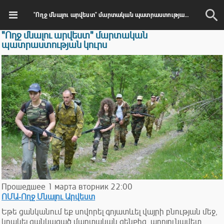
"Ողջ մնալու արվեստ" մարտական պատրաստության կուրս
"Ողջ մնալու արվեստ" մարտական
պատրաստության կուրս
Прошедшее
1
марта
вторник
22:00
ՈՄԱ-Ողջ Մնալու Արվեստ
Եթե ցանկանում եք սովորել գոյատևել վայրի բնության մեջ,
կրակել ցանկացած մարտական զենքից, արդյունավետ