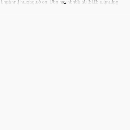
կրքերով հագեցած օր: Մեր հյուրերեն են ՖԱՖ ակումբը
անդամները: