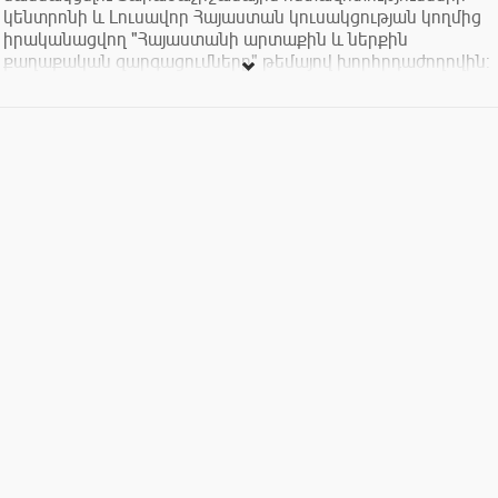
կենտրոնի և Լուսավոր Հայաստան կուսակցության կողմից
իրականացվող "Հայաստանի արտաքին և ներքին
քաղաքական զարգացումները" թեմայով խորհրդաժողովին:
Միջոցառումը տեղի կունենա Բեստ Վեստեռն Կոնգրես
հյուրանոցի Պիկասո դահլիճում:
(Օրակարգ)՝
Առաջին մաս - բանախոս՝ Ռիչարդ Կիրակոսյան
Թեմա` Հայաստանը և վերջին արտաքին քաղաքական
զարգացումները, ԼՂՀ-ն և հակամարտության
կարգավորումը, Հայաստանը և Թուրքիան
Հարց ու պատասխան
Սուրճի ընդմիջում
Երկրորդ մաս - բանախոսներ` Ռիչարդ Կիրակոսյան,
Անդրեա Խալուպովա, Գագիկ Մակարյան
Թեմա` Հայաստանի ներքին քաղաքական զարգացումները,
Հայաստանը և Եվրոպական ինտեգրացիան, Հայաստանի
տնտեսական զարգացման ցուցանիշներն ու
հեռանկարները
Հարց ու պատասխան
Աշխատանքային լեզուները` հայերեն, անգլերեն
(թարգմանությամբ):