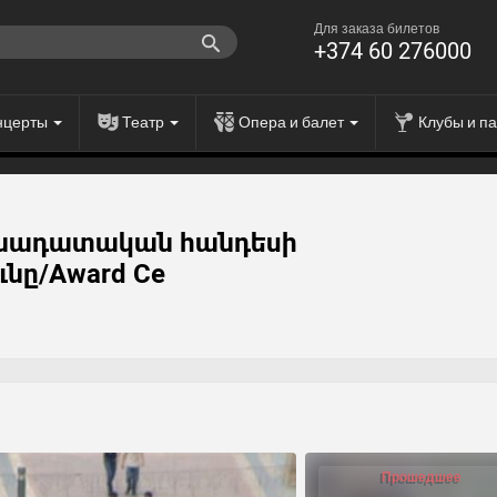
Для заказа билетов
+374 60 276000
нцерты
Театр
Опера и балет
Клубы и п
ննադատական հանդեսի
նը/Award Ce
Прошедшее