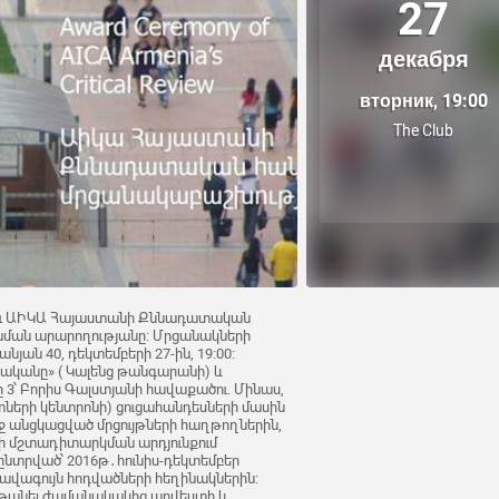
27
декабря
вторник, 19:00
The Club
ելու ԱԻԿԱ Հայաստանի Քննադատական
նման արարողությանը։ Մրցանակների
անյան 40, դեկտեմբերի 27-ին, 19։00։
ականը» ( Կալենց թանգարանի) և
ը 3՝ Բորիս Գալստյանի հավաքածու. Մինաս,
տների կենտրոնի) ցուցահանդեսների մասին
 անցկացված մրցույթների հաղթողներին,
ի մշտադիտարկման արդյունքում
ընտրված՝ 2016թ․հունիս-դեկտեմբեր
ագույն հոդվածների հեղինակներին։
անել ժամանակակից արվեստի և