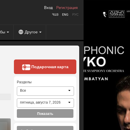
Вход
Регистрация
ՀԱՅ
ENG
РУС
абы
Другое
Подарочная карта
Разделы
Все
пятница, августа 7, 2026
Показать