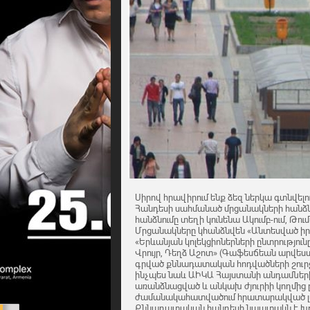
Սիրով հրավիրում ենք ձեզ ներկա գտնվ
Հանդեսի սահմանած մրցանակների հանձ
հանձնումը տեղի կունենա Ակումբ-ում, Թում
Մրցանակները կհանձնվեն «Անտեսված իր
«Երևանյան կոլեկցիոներների ընտրություն
Վրույր, Դեղձ Աշոտ» (Գաֆեսճեան արվես
գրված քննադատական հոդվածների շուրջ
ինչպես նաև ԱԻԿԱ Հայստանի անդամներ
առանձնացված և անկախ ժյուրիի կողմից 
ժամանակահատվածում հրատարակված լավ
Քննադատական հանդեսի նպատակն է խթ