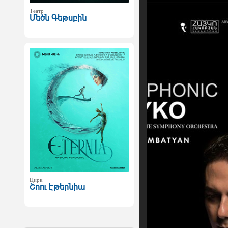
Театр
Մեծն Գեթսբին
Цирк
Շոու Էթերնիա