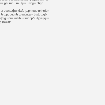
երյալ քննադատական տեքստերի
 եւ կառավարման լաբորատորիան»
ն արվեստ և մշակույթ» նախագծի
 շվեյցարական համագործակցության
 (SCO)։