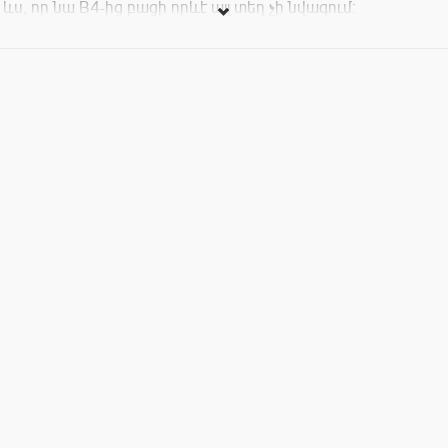
ևս, որ նա B4-ից բացի որևէ այլ տեղ չի նվագում:
Միջոցառման սկիզբը` 20:00
Մուտքավճար` 1000 դրամ ժամը 23:00-ից