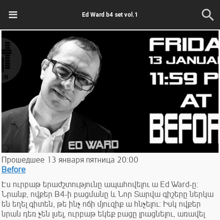
Ed Ward b4 set vol.1
Прошедшее
13
января
пятница
20:00
Before
Էս ուրբաթ երաժշտությունը ապահովելու ա Ed Ward-ը:
Նրանք, ովքեր B4-ի բացմանը և Նոր Տարվա գիշերը ներկա
են եղել գիտեն, թե ինչ ոճի մյուզիք ա հնչելու: Իսկ ովքեր
նրան դեռ չեն լսել, ուրբաթ եկեք բացը լրացնելու, առավել