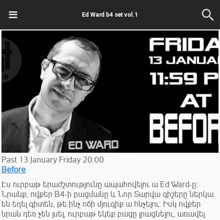
Ed Ward b4 set vol.1
Past
13
January
Friday
20:00
Before
Էս ուրբաթ երաժշտությունը ապահովելու ա Ed Ward-ը:
Նրանք, ովքեր B4-ի բացմանը և Նոր Տարվա գիշերը ներկա
են եղել գիտեն, թե ինչ ոճի մյուզիք ա հնչելու: Իսկ ովքեր
նրան դեռ չեն լսել, ուրբաթ եկեք բացը լրացնելու, առավել