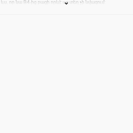
ևս, որ նա B4-ից բացի որևէ այլ տեղ չի նվագում:
Միջոցառման սկիզբը` 20:00
Մուտքավճար` 1000 դրամ ժամը 23:00-ից