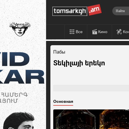
Все
Кино
Ко
Пабы
Տեկիլայի երեկո
Основная