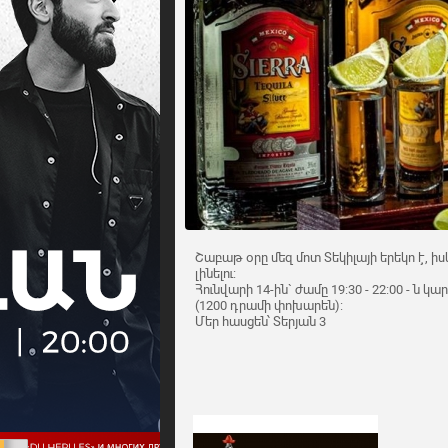
Շաբաթ օրը մեզ մոտ Տեկիլայի երեկո է, իս
լինելու:
Հունվարի 14-ին` ժամը 19:30 - 22:00 - ն կ
(1200 դրամի փոխարեն):
Մեր հասցեն՝ Տերյան 3