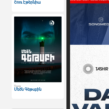
Շոու Էթերնիա
Театр
Մեծն Գեթսբին