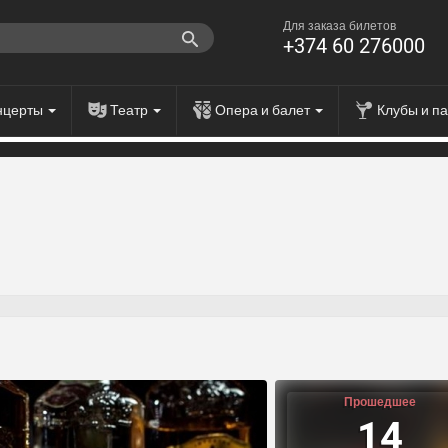
Для заказа билетов
+374 60 276000
нцерты
Театр
Опера и балет
Клубы и п
Прошедшее
14