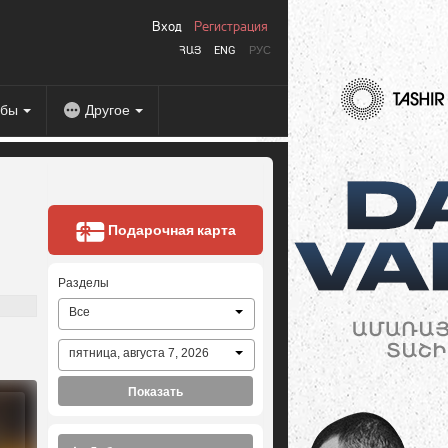
Вход
Регистрация
ՀԱՅ
ENG
РУС
абы
Другое
Подарочная карта
Разделы
Все
пятница, августа 7, 2026
Показать