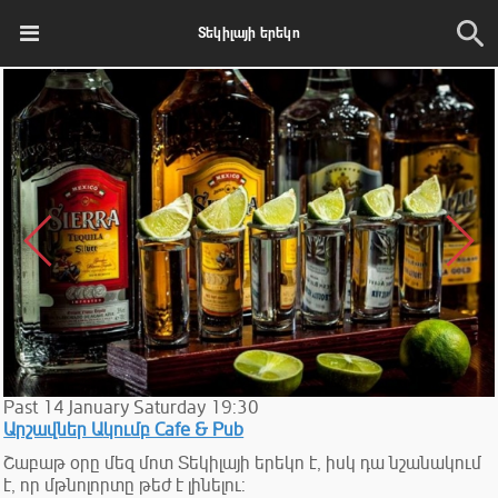
Տեկիլայի երեկո
Past
14
January
Saturday
19:30
Արշավներ Ակումբ Cafe & Pub
Շաբաթ օրը մեզ մոտ Տեկիլայի երեկո է, իսկ դա նշանակում
է, որ մթնոլորտը թեժ է լինելու: