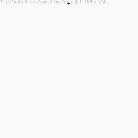
Նախնական գրանցում Կոմիտասի և Ամիրյանի
ընդունարաններում