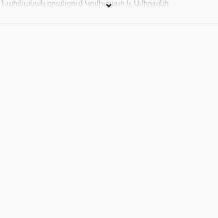
Նախնական գրանցում Կոմիտասի և Ամիրյանի
ընդունարաններում