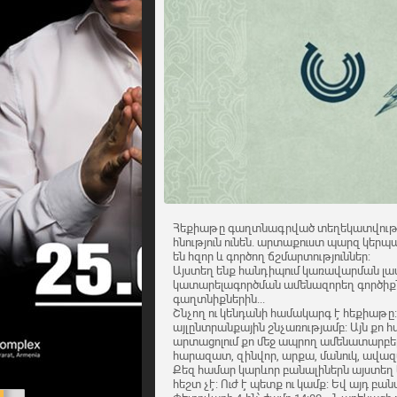
Հեքիաթը գաղտնագրված տեղեկատվությո
հնություն ունեն. արտաքուստ պարզ կերպ
են հզոր և գործող ճշմարտություններ:
Այստեղ ենք հանդիպում կառավարման լավա
կատարելագործման ամենազորեղ գործիք
գաղտնիքներին...
Շնչող ու կենդանի համակարգ է հեքիաթը: Ա
այլընտրանքային շնչառությամբ: Այն քո հա
արտացոլում քո մեջ ապրող ամենատարբեր 
հարազատ, զինվոր, արքա, մանուկ, ավազակ 
Քեզ համար կարևոր բանալիներն այստեղ ե
հեշտ չէ: Ուժ է պետք ու կամք: Եվ այդ բա