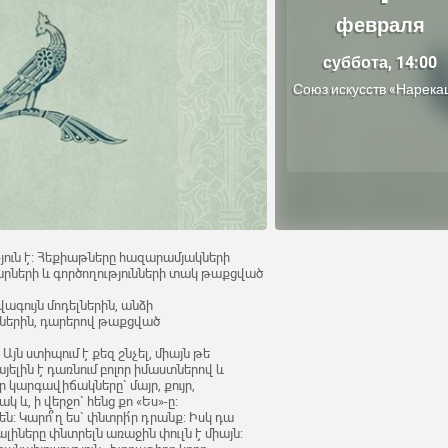
февраля
суббота, 14:00
Союз искусств «Нарека
ւն է: Հեքիաթները հազարամյակների
արների և գործողությունների տակ թաքցված
գույն մոդելներին, անձի
ներին, դարերով թաքցված
յն ստիպում է քեզ շնչել, միայն թե
յելին է դառնում բոլոր իմաստներով և
կարգավիճակները` մայր, քույր,
և, ի վերջո` հենց քո «Ես»-ը։
ն: Կարո՞ղ ես` փնտրի՛ր դրանք: Իսկ դա
նալիները փնտրելն առաջին փուլն է միայն: