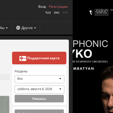
Вход
Регистрация
ՀԱՅ
ENG
РУС
абы
Другое
Подарочная карта
Разделы
Все
суббота, августа 8, 2026
Показать