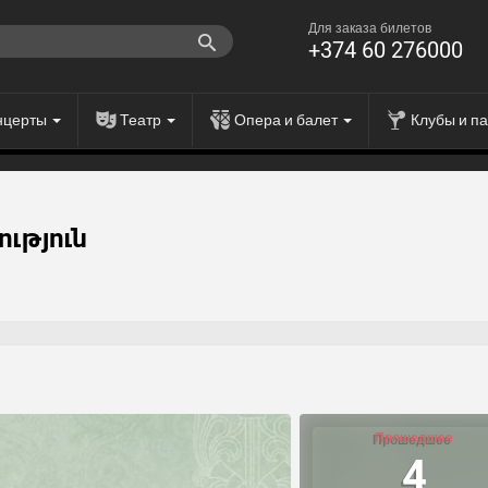
Для заказа билетов
+374 60 276000
нцерты
Театр
Опера и балет
Клубы и п
ւթյուն
Прошедшее
4