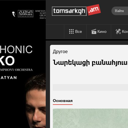
Все
Кино
Ко
Другое
Նարեկացի բանահյուսո
Основная