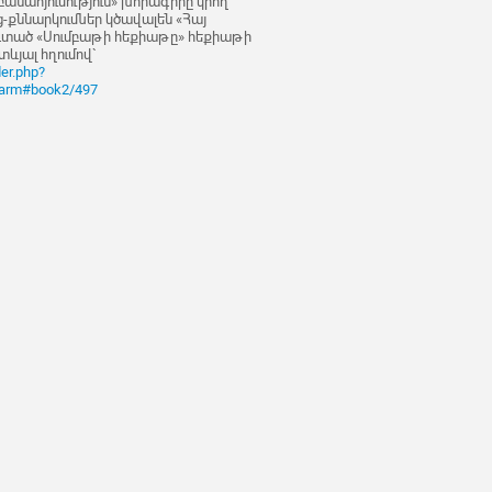
բանահյուսություն» խորագիրը կրող
-քննարկումներ կծավալեն «Հայ
գտած «Սումբաթի հեքիաթը» հեքիաթի
տևյալ հղումով`
der.php?
&arm#book2/497