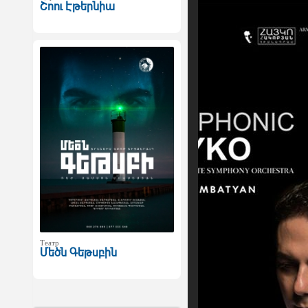
Շոու Էթերնիա
Театр
Մեծն Գեթսբին