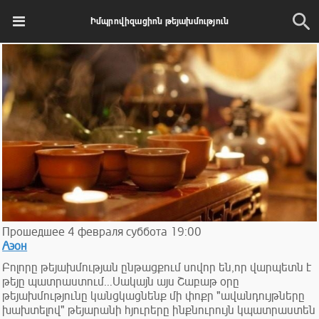
Իմպրովիզացիոն թեյախմություն
Прошедшее
4
февраля
суббота
19:00
Аэон
Բոլորը թեյախմության ընթացքում սովոր են,որ վարպետն է
թեյը պատրաստում...Սակայն այս Շաբաթ օրը
թեյախմությունը կանցկացնենք մի փոքր "ավանդույթները
խախտելով" թեյարանի հյուրերը ինքնուրույն կպատրաստեն