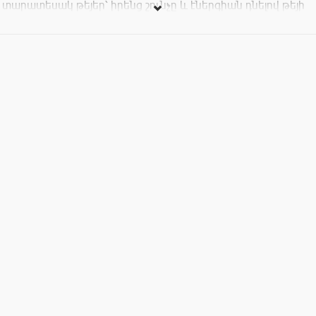
տարատեսակ թեյեր՝ իրենց շունչը և էներգիան դնելով թեյի
մեջ, իսկ թեյի վարպետը կուղորդի և կհուշի թեյի
պատրաստման ճիշտ մեթոդները...^_^
Այսպիսով,սիրով սպասում ենք բոլոր թեյի սիրահարներին:
Թեյախմությունը - 1500 դր