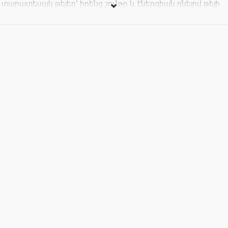
տարատեսակ թեյեր՝ իրենց շունչը և էներգիան դնելով թեյի
մեջ, իսկ թեյի վարպետը կուղորդի և կհուշի թեյի
պատրաստման ճիշտ մեթոդները...^_^
Այսպիսով,սիրով սպասում ենք բոլոր թեյի սիրահարներին:
Թեյախմությունը - 1500 դր