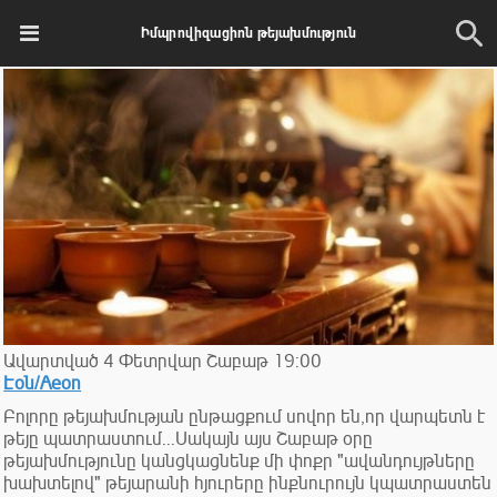
Իմպրովիզացիոն թեյախմություն
Ավարտված
4
Փետրվար
Շաբաթ
19:00
Էօն/Aeon
Բոլորը թեյախմության ընթացքում սովոր են,որ վարպետն է
թեյը պատրաստում...Սակայն այս Շաբաթ օրը
թեյախմությունը կանցկացնենք մի փոքր "ավանդույթները
խախտելով" թեյարանի հյուրերը ինքնուրույն կպատրաստեն