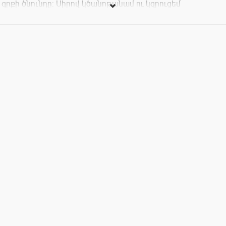
գրքի ծնունդը: Սիրով կծանոթանամ ու կզրուցեմ
ընթերցողներիս հետ, հարկ եղած դեպքում նաև
կմակագրեմ գրքերը :)
Կարող եք այցելել 13:00-ից սկսած մինչև երեկո: