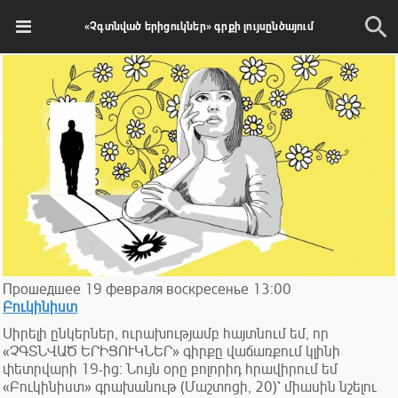
«Չգտնված երիցուկներ» գրքի լույսընծայում
Прошедшее
19
февраля
воскресенье
13:00
Բուկինիստ
Սիրելի ընկերներ, ուրախությամբ հայտնում եմ, որ
«ՉԳՏՆՎԱԾ ԵՐԻՑՈՒԿՆԵՐ» գիրքը վաճառքում կլինի
փետրվարի 19-ից: Նույն օրը բոլորիդ հրավիրում եմ
«Բուկինիստ» գրախանութ (Մաշտոցի, 20)՝ միասին նշելու