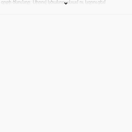
գրքի ծնունդը: Սիրով կծանոթանամ ու կզրուցեմ
ընթերցողներիս հետ, հարկ եղած դեպքում նաև
կմակագրեմ գրքերը :)
Կարող եք այցելել 13:00-ից սկսած մինչև երեկո: