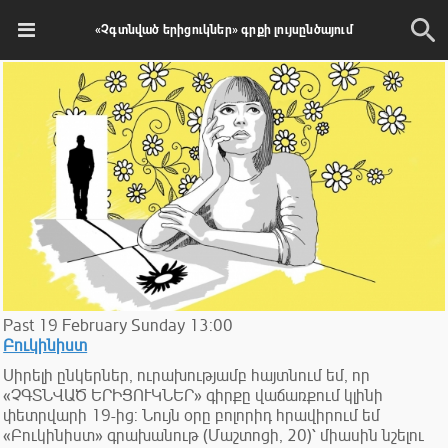
«Չգտնված երիցուկներ» գրքի լույսընծայում
Past
19
February
Sunday
13:00
Բուկինիստ
Սիրելի ընկերներ, ուրախությամբ հայտնում եմ, որ
«ՉԳՏՆՎԱԾ ԵՐԻՑՈՒԿՆԵՐ» գիրքը վաճառքում կլինի
փետրվարի 19-ից: Նույն օրը բոլորիդ հրավիրում եմ
«Բուկինիստ» գրախանութ (Մաշտոցի, 20)՝ միասին նշելու