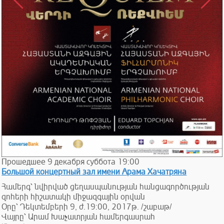
Прошедшее
9
декабря
суббота
19:00
Большой концертный зал имени Арама Хачатряна
Համերգ՝ նվիրված ցեղասպանության հանցագործության
զոհերի հիշատակի միջազգային օրվան
Օրը՝ Դեկտեմբերի 9, ժ.19:00, 2017թ. /շաբաթ/
Վայրը՝ Արամ Խաչատրյան համերգասրահ