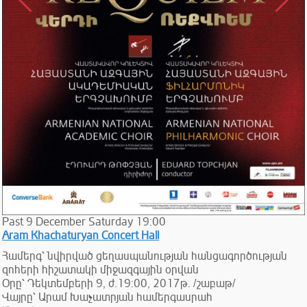
Past
9
December
Saturday
19:00
Aram Khachaturyan Concert Hall
Համերգ՝ նվիրված ցեղասպանության հանցագործության
զոհերի հիշատակի միջազգային օրվան
Օրը՝ Դեկտեմբերի 9, ժ.19:00, 2017թ. /շաբաթ/
Վայրը՝ Արամ Խաչատրյան համերգասրահ