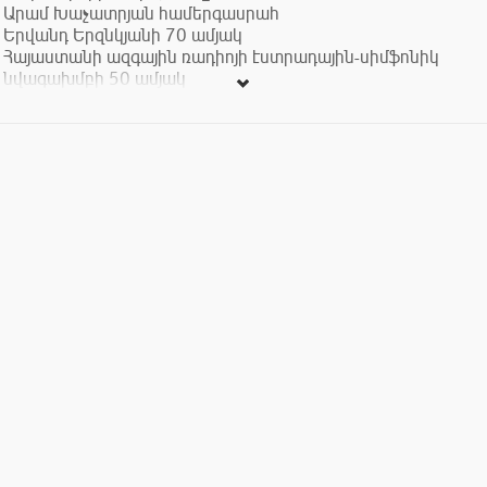
Արամ Խաչատրյան համերգասրահ
Երվանդ Երզնկյանի 70 ամյակ
Հայաստանի ազգային ռադիոյի էստրադային-սիմֆոնիկ
նվագախմբի 50 ամյակ
Տոմսերի արժեքը՝ 2000-5000 դրամ: