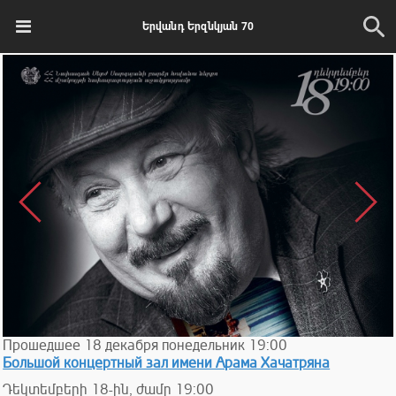
Երվանդ Երզնկյան 70
Прошедшее
18
декабря
понедельник
19:00
Большой концертный зал имени Арама Хачатряна
Դեկտեմբերի 18-ին, ժամը 19:00