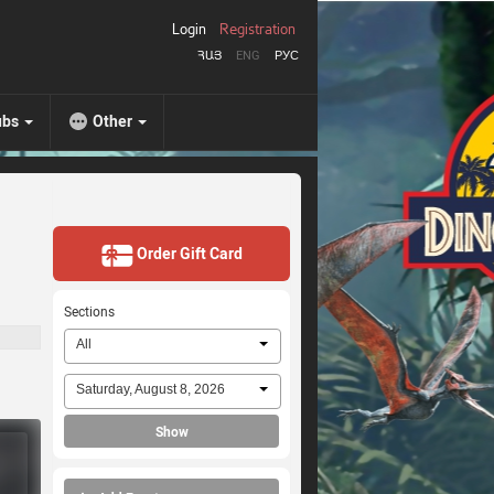
Login
Registration
ՀԱՅ
ENG
РУС
ubs
Other
Order Gift Card
Sections
All
Saturday, August 8, 2026
Show