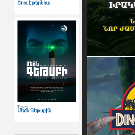
Շոու Էթերնիա
Theater
Մեծն Գեթսբին