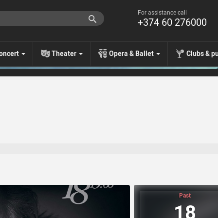
For assistance call
+374 60 276000
oncert
Theater
Opera & Ballet
Clubs & p
Past
18